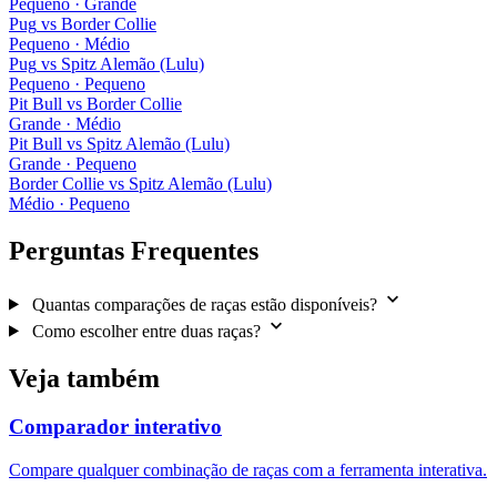
Pequeno · Grande
Pug
vs
Border Collie
Pequeno · Médio
Pug
vs
Spitz Alemão (Lulu)
Pequeno · Pequeno
Pit Bull
vs
Border Collie
Grande · Médio
Pit Bull
vs
Spitz Alemão (Lulu)
Grande · Pequeno
Border Collie
vs
Spitz Alemão (Lulu)
Médio · Pequeno
Perguntas Frequentes
Quantas comparações de raças estão disponíveis?
Como escolher entre duas raças?
Veja também
Comparador interativo
Compare qualquer combinação de raças com a ferramenta interativa.