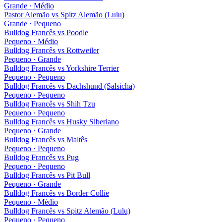
Grande · Médio
Pastor Alemão
vs
Spitz Alemão (Lulu)
Grande · Pequeno
Bulldog Francês
vs
Poodle
Pequeno · Médio
Bulldog Francês
vs
Rottweiler
Pequeno · Grande
Bulldog Francês
vs
Yorkshire Terrier
Pequeno · Pequeno
Bulldog Francês
vs
Dachshund (Salsicha)
Pequeno · Pequeno
Bulldog Francês
vs
Shih Tzu
Pequeno · Pequeno
Bulldog Francês
vs
Husky Siberiano
Pequeno · Grande
Bulldog Francês
vs
Maltês
Pequeno · Pequeno
Bulldog Francês
vs
Pug
Pequeno · Pequeno
Bulldog Francês
vs
Pit Bull
Pequeno · Grande
Bulldog Francês
vs
Border Collie
Pequeno · Médio
Bulldog Francês
vs
Spitz Alemão (Lulu)
Pequeno · Pequeno