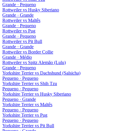
Grande · Pequeno
Rottweiler
vs
Husky Siberiano
Grande · Grande
Rottweiler
vs
Maltês
Grande · Pequeno
Rottweiler
vs
Pug
Grande · Pequeno
Rottweiler
vs
Pit Bull
Grande · Grande
Rottweiler
vs
Border Collie
Grande · Médio
Rottweiler
vs
Spitz Alemão (Lulu)
Grande · Pequeno
Yorkshire Terrier
vs
Dachshund (Salsicha)
Pequeno · Pequeno
Yorkshire Terrier
vs
Shih Tzu
Pequeno · Pequeno
Yorkshire Terrier
vs
Husky Siberiano
Pequeno · Grande
Yorkshire Terrier
vs
Maltês
Pequeno · Pequeno
Yorkshire Terrier
vs
Pug
Pequeno · Pequeno
Yorkshire Terrier
vs
Pit Bull
Pequeno · Grande