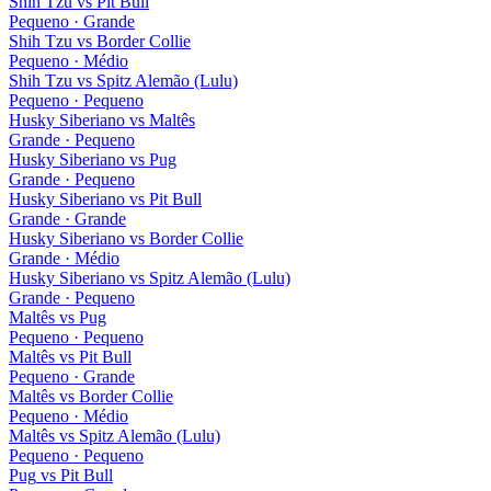
Shih Tzu
vs
Pit Bull
Pequeno · Grande
Shih Tzu
vs
Border Collie
Pequeno · Médio
Shih Tzu
vs
Spitz Alemão (Lulu)
Pequeno · Pequeno
Husky Siberiano
vs
Maltês
Grande · Pequeno
Husky Siberiano
vs
Pug
Grande · Pequeno
Husky Siberiano
vs
Pit Bull
Grande · Grande
Husky Siberiano
vs
Border Collie
Grande · Médio
Husky Siberiano
vs
Spitz Alemão (Lulu)
Grande · Pequeno
Maltês
vs
Pug
Pequeno · Pequeno
Maltês
vs
Pit Bull
Pequeno · Grande
Maltês
vs
Border Collie
Pequeno · Médio
Maltês
vs
Spitz Alemão (Lulu)
Pequeno · Pequeno
Pug
vs
Pit Bull