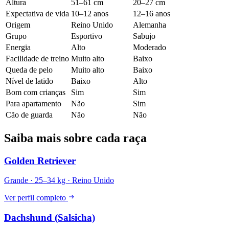
Altura
51–61 cm
20–27 cm
Expectativa de vida
10–12 anos
12–16 anos
Origem
Reino Unido
Alemanha
Grupo
Esportivo
Sabujo
Energia
Alto
Moderado
Facilidade de treino
Muito alto
Baixo
Queda de pelo
Muito alto
Baixo
Nível de latido
Baixo
Alto
Bom com crianças
Sim
Sim
Para apartamento
Não
Sim
Cão de guarda
Não
Não
Saiba mais sobre cada raça
Golden Retriever
Grande · 25–34 kg · Reino Unido
Ver perfil completo
Dachshund (Salsicha)