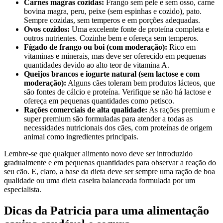
Carnes magras cozidas:
Frango sem pele e sem osso, carne
bovina magra, peru, peixe (sem espinhas e cozido), pato.
Sempre cozidas, sem temperos e em porções adequadas.
Ovos cozidos:
Uma excelente fonte de proteína completa e
outros nutrientes. Cozinhe bem e ofereça sem temperos.
Fígado de frango ou boi (com moderação):
Rico em
vitaminas e minerais, mas deve ser oferecido em pequenas
quantidades devido ao alto teor de vitamina A.
Queijos brancos e iogurte natural (sem lactose e com
moderação):
Alguns cães toleram bem produtos lácteos, que
são fontes de cálcio e proteína. Verifique se não há lactose e
ofereça em pequenas quantidades como petisco.
Rações comerciais de alta qualidade:
As rações premium e
super premium são formuladas para atender a todas as
necessidades nutricionais dos cães, com proteínas de origem
animal como ingredientes principais.
Lembre-se que qualquer alimento novo deve ser introduzido
gradualmente e em pequenas quantidades para observar a reação do
seu cão. E, claro, a base da dieta deve ser sempre uma ração de boa
qualidade ou uma dieta caseira balanceada formulada por um
especialista.
Dicas da Patricia para uma alimentação