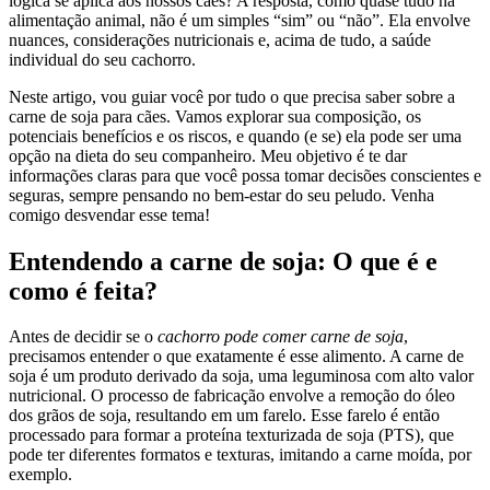
lógica se aplica aos nossos cães? A resposta, como quase tudo na
alimentação animal, não é um simples “sim” ou “não”. Ela envolve
nuances, considerações nutricionais e, acima de tudo, a saúde
individual do seu cachorro.
Neste artigo, vou guiar você por tudo o que precisa saber sobre a
carne de soja para cães. Vamos explorar sua composição, os
potenciais benefícios e os riscos, e quando (e se) ela pode ser uma
opção na dieta do seu companheiro. Meu objetivo é te dar
informações claras para que você possa tomar decisões conscientes e
seguras, sempre pensando no bem-estar do seu peludo. Venha
comigo desvendar esse tema!
Entendendo a carne de soja: O que é e
como é feita?
Antes de decidir se o
cachorro pode comer carne de soja
,
precisamos entender o que exatamente é esse alimento. A carne de
soja é um produto derivado da soja, uma leguminosa com alto valor
nutricional. O processo de fabricação envolve a remoção do óleo
dos grãos de soja, resultando em um farelo. Esse farelo é então
processado para formar a proteína texturizada de soja (PTS), que
pode ter diferentes formatos e texturas, imitando a carne moída, por
exemplo.