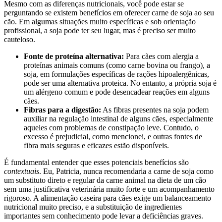
Mesmo com as diferenças nutricionais, você pode estar se
perguntando se existem benefícios em oferecer carne de soja ao seu
cão. Em algumas situações muito específicas e sob orientação
profissional, a soja pode ter seu lugar, mas é preciso ser muito
cauteloso.
Fonte de proteína alternativa:
Para cães com alergia a
proteínas animais comuns (como carne bovina ou frango), a
soja, em formulações específicas de rações hipoalergênicas,
pode ser uma alternativa proteica. No entanto, a própria soja é
um alérgeno comum e pode desencadear reações em alguns
cães.
Fibras para a digestão:
As fibras presentes na soja podem
auxiliar na regulação intestinal de alguns cães, especialmente
aqueles com problemas de constipação leve. Contudo, o
excesso é prejudicial, como mencionei, e outras fontes de
fibra mais seguras e eficazes estão disponíveis.
É fundamental entender que esses potenciais benefícios são
contextuais
. Eu, Patricia, nunca recomendaria a carne de soja como
um substituto direto e regular da carne animal na dieta de um cão
sem uma justificativa veterinária muito forte e um acompanhamento
rigoroso. A alimentação caseira para cães exige um balanceamento
nutricional muito preciso, e a substituição de ingredientes
importantes sem conhecimento pode levar a deficiências graves.