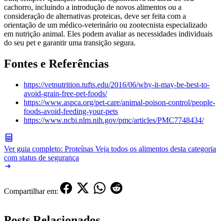
cachorro, incluindo a introdução de novos alimentos ou a
consideração de alternativas proteicas, deve ser feita com a
orientação de um médico-veterinário ou zootecnista especializado
em nutrição animal. Eles podem avaliar as necessidades individuais
do seu pet e garantir uma transição segura.
Fontes e Referências
https://vetnutrition.tufts.edu/2016/06/why-it-may-be-best-to-
avoid-grain-free-pet-foods/
https://www.aspca.org/pet-care/animal-poison-control/people-
foods-avoid-feeding-your-pets
https://www.ncbi.nlm.nih.gov/pmc/articles/PMC7748434/
Ver guia completo: Proteínas
Veja todos os alimentos desta categoria
com status de segurança
Compartilhar em:
Posts Relacionados