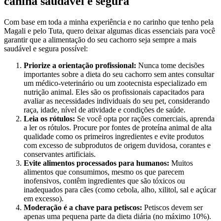
canina saudável e segura
Com base em toda a minha experiência e no carinho que tenho pela
Magali e pelo Tuta, quero deixar algumas dicas essenciais para você
garantir que a alimentação do seu cachorro seja sempre a mais
saudável e segura possível:
Priorize a orientação profissional:
Nunca tome decisões
importantes sobre a dieta do seu cachorro sem antes consultar
um médico-veterinário ou um zootecnista especializado em
nutrição animal. Eles são os profissionais capacitados para
avaliar as necessidades individuais do seu pet, considerando
raça, idade, nível de atividade e condições de saúde.
Leia os rótulos:
Se você opta por rações comerciais, aprenda
a ler os rótulos. Procure por fontes de proteína animal de alta
qualidade como os primeiros ingredientes e evite produtos
com excesso de subprodutos de origem duvidosa, corantes e
conservantes artificiais.
Evite alimentos processados para humanos:
Muitos
alimentos que consumimos, mesmo os que parecem
inofensivos, contêm ingredientes que são tóxicos ou
inadequados para cães (como cebola, alho, xilitol, sal e açúcar
em excesso).
Moderação é a chave para petiscos:
Petiscos devem ser
apenas uma pequena parte da dieta diária (no máximo 10%).