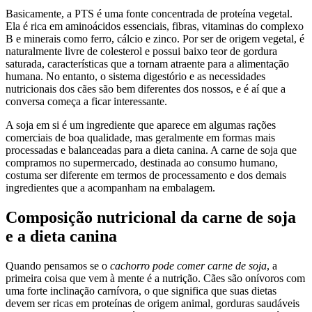
Basicamente, a PTS é uma fonte concentrada de proteína vegetal.
Ela é rica em aminoácidos essenciais, fibras, vitaminas do complexo
B e minerais como ferro, cálcio e zinco. Por ser de origem vegetal, é
naturalmente livre de colesterol e possui baixo teor de gordura
saturada, características que a tornam atraente para a alimentação
humana. No entanto, o sistema digestório e as necessidades
nutricionais dos cães são bem diferentes dos nossos, e é aí que a
conversa começa a ficar interessante.
A soja em si é um ingrediente que aparece em algumas rações
comerciais de boa qualidade, mas geralmente em formas mais
processadas e balanceadas para a dieta canina. A carne de soja que
compramos no supermercado, destinada ao consumo humano,
costuma ser diferente em termos de processamento e dos demais
ingredientes que a acompanham na embalagem.
Composição nutricional da carne de soja
e a dieta canina
Quando pensamos se o
cachorro pode comer carne de soja
, a
primeira coisa que vem à mente é a nutrição. Cães são onívoros com
uma forte inclinação carnívora, o que significa que suas dietas
devem ser ricas em proteínas de origem animal, gorduras saudáveis