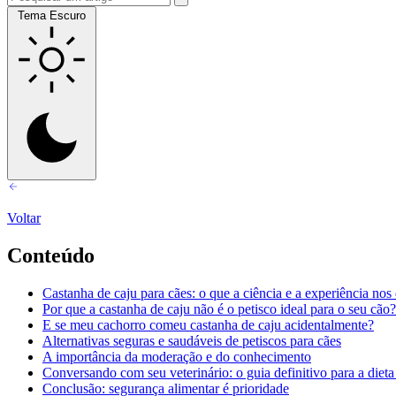
Tema Escuro
Voltar
Conteúdo
Castanha de caju para cães: o que a ciência e a experiência nos
Por que a castanha de caju não é o petisco ideal para o seu cão?
E se meu cachorro comeu castanha de caju acidentalmente?
Alternativas seguras e saudáveis de petiscos para cães
A importância da moderação e do conhecimento
Conversando com seu veterinário: o guia definitivo para a dieta
Conclusão: segurança alimentar é prioridade