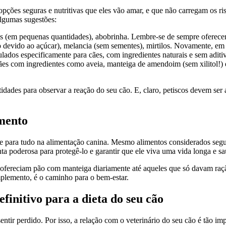
pções seguras e nutritivas que eles vão amar, e que não carregam os r
algumas sugestões:
is (em pequenas quantidades), abobrinha. Lembre-se de sempre oferece
evido ao açúcar), melancia (sem sementes), mirtilos. Novamente, em p
ados especificamente para cães, com ingredientes naturais e sem aditivos
cães com ingredientes como aveia, manteiga de amendoim (sem xilitol!) 
dades para observar a reação do seu cão. E, claro, petiscos devem ser
mento
ave para tudo na alimentação canina. Mesmo alimentos considerados se
 poderosa para protegê-lo e garantir que ele viva uma vida longa e sa
ue ofereciam pão com manteiga diariamente até aqueles que só davam ra
plemento, é o caminho para o bem-estar.
finitivo para a dieta do seu cão
entir perdido. Por isso, a relação com o veterinário do seu cão é tão im