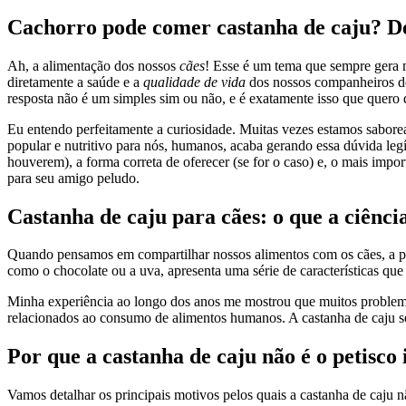
Cachorro pode comer castanha de caju? D
Ah, a alimentação dos nossos
cães
! Esse é um tema que sempre gera m
diretamente a saúde e a
qualidade de vida
dos nossos companheiros de 
resposta não é um simples sim ou não, e é exatamente isso que quero 
Eu entendo perfeitamente a curiosidade. Muitas vezes estamos saborean
popular e nutritivo para nós, humanos, acaba gerando essa dúvida leg
houverem), a forma correta de oferecer (se for o caso) e, o mais impo
para seu amigo peludo.
Castanha de caju para cães: o que a ciênci
Quando pensamos em compartilhar nossos alimentos com os cães, a pr
como o chocolate ou a uva, apresenta uma série de características q
Minha experiência ao longo dos anos me mostrou que muitos problemas
relacionados ao consumo de alimentos humanos. A castanha de caju se
Por que a castanha de caju não é o petisco 
Vamos detalhar os principais motivos pelos quais a castanha de caju 