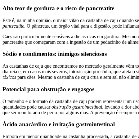
Alto teor de gordura e o risco de pancreatite
Este é, na minha opinião, o maior vilão da castanha de caju quando s
pancreatite
. O pâncreas, um órgão vital para a digestão, pode inflamar-
Cães são particularmente sensíveis a dietas ricas em gordura. Mesmo
pancreatite que começaram com a ingestão de um pedacinho de aliment
Sódio e condimentos: inimigos silenciosos
As castanhas de caju que encontramos no mercado geralmente vêm torr
diarreia e, em casos mais severos, intoxicação por sódio, que afeta o
tóxicos
para cães. Mesmo a castanha de caju crua e sem sal não elimin
Potencial para obstrução e engasgos
O tamanho e o formato da castanha de caju podem representar um ris
quantidades pode causar
obstrução gastrointestinal
, levando a dor ab
que ser monitorado de perto por alguns dias. A prevenção é sempre 
Ácido anacárdico e irritação gastrointestinal
Embora em menor quantidade na castanha processada, a castanha de caj