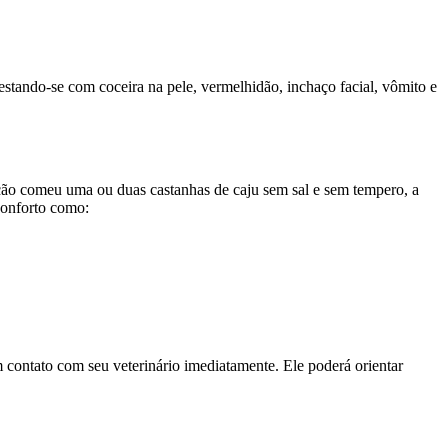
tando-se com coceira na pele, vermelhidão, inchaço facial, vômito e
u cão comeu uma ou duas castanhas de caju sem sal e sem tempero, a
conforto como:
m contato com seu veterinário imediatamente. Ele poderá orientar