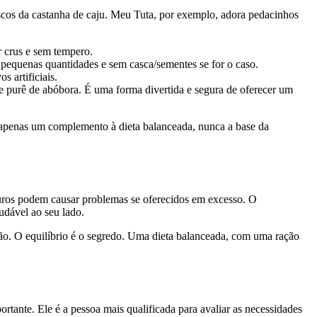
iscos da castanha de caju. Meu Tuta, por exemplo, adora pedacinhos
r crus e sem tempero.
equenas quantidades e sem casca/sementes se for o caso.
 artificiais.
e purê de abóbora. É uma forma divertida e segura de oferecer um
 apenas um complemento à dieta balanceada, nunca a base da
guros podem causar problemas se oferecidos em excesso. O
udável ao seu lado.
ção. O equilíbrio é o segredo. Uma dieta balanceada, com uma ração
portante. Ele é a pessoa mais qualificada para avaliar as necessidades