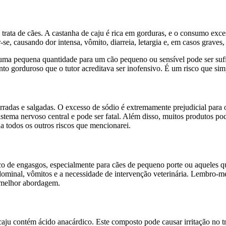
e trata de cães. A castanha de caju é rica em gorduras, e o consumo ex
se, causando dor intensa, vômito, diarreia, letargia e, em casos graves, 
 uma pequena quantidade para um cão pequeno ou sensível pode ser suf
o gorduroso que o tutor acreditava ser inofensivo. É um risco que sim
adas e salgadas. O excesso de sódio é extremamente prejudicial para os
 sistema nervoso central e pode ser fatal. Além disso, muitos produtos
a todos os outros riscos que mencionarei.
co de engasgos, especialmente para cães de pequeno porte ou aqueles q
dominal, vômitos e a necessidade de intervenção veterinária. Lembro-m
a melhor abordagem.
u contém ácido anacárdico. Este composto pode causar irritação no trat