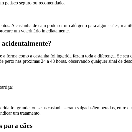
 um petisco seguro ou recomendado.
os. A castanha de caju pode ser um alérgeno para alguns cães, manifes
 procure um veterinário imediatamente.
 acidentalmente?
 e a forma como a castanha foi ingerida fazem toda a diferença. Se se
e perto nas próximas 24 a 48 horas, observando qualquer sinal de des
barriga)
erida foi grande, ou se as castanhas eram salgadas/temperadas, entre e
indicar um tratamento.
s para cães