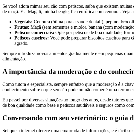
Se você adora mimar seu cão com petiscos, saiba que existem muitas o
de maçã. E a Magali, minha beagle, fica eufórica com cenoura. Veja 
Vegetais:
Cenoura (ótima para a saúde dental!), pepino, brócol
Frutas:
Maçã (sem sementes e miolo), banana (com moderação d
Petiscos comerciais:
Opte por petiscos de boa qualidade, formul
Petiscos caseiros:
Você pode preparar biscoitos caseiros para 
agrado.
Sempre introduza novos alimentos gradualmente e em pequenas quanti
alimentação.
A importância da moderação e do conheci
Como tutora e especialista, sempre enfatizo que a moderação é a ch
conhecimento sobre o que seu cão pode ou não comer é uma ferramenta
Eu passei por diversas situações ao longo dos anos, desde tutores q
de boa qualidade como base e petiscos saudáveis e seguros como com
Conversando com seu veterinário: o guia de
Sei que a internet oferece uma enxurrada de informações, e é fácil se s