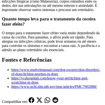
infecções fúngicas (como Malassezia), corpos estranhos entre os
dedos, dor nas articulações ou até mesmo estresse e ansiedade. É
importante observar outros sintomas e procurar um veterinário.
Quanto tempo leva para o tratamento da coceira
fazer efeito?
O tempo para o tratamento fazer efeito varia muito dependendo da
causa da coceira. Para parasitas, o alívio pode ser rápido. Para
alergias ou infecções crônicas, pode levar semanas ou até meses
para controlar os sintomas e encontrar a causa raiz. A paciência e a
adesão ao plano veterinário são essenciais.
Fontes e Referências
https://www.msdvetmanual.com/dog-owners/skin-disorders-
of-dogs/itching-pruritus-in-dogs
https://vcahospitals.com/know-your-pet/itching-and-
scratching-in-dogs
https://www.ncbi.nlm.nih.gov/pmc/articles/PMC7902888/
Compartilhar em: