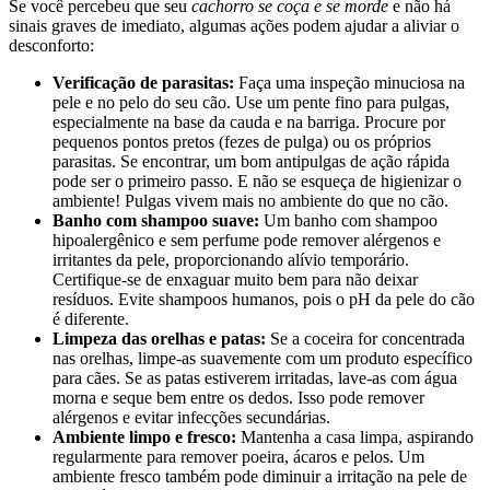
Se você percebeu que seu
cachorro se coça e se morde
e não há
sinais graves de imediato, algumas ações podem ajudar a aliviar o
desconforto:
Verificação de parasitas:
Faça uma inspeção minuciosa na
pele e no pelo do seu cão. Use um pente fino para pulgas,
especialmente na base da cauda e na barriga. Procure por
pequenos pontos pretos (fezes de pulga) ou os próprios
parasitas. Se encontrar, um bom antipulgas de ação rápida
pode ser o primeiro passo. E não se esqueça de higienizar o
ambiente! Pulgas vivem mais no ambiente do que no cão.
Banho com shampoo suave:
Um banho com shampoo
hipoalergênico e sem perfume pode remover alérgenos e
irritantes da pele, proporcionando alívio temporário.
Certifique-se de enxaguar muito bem para não deixar
resíduos. Evite shampoos humanos, pois o pH da pele do cão
é diferente.
Limpeza das orelhas e patas:
Se a coceira for concentrada
nas orelhas, limpe-as suavemente com um produto específico
para cães. Se as patas estiverem irritadas, lave-as com água
morna e seque bem entre os dedos. Isso pode remover
alérgenos e evitar infecções secundárias.
Ambiente limpo e fresco:
Mantenha a casa limpa, aspirando
regularmente para remover poeira, ácaros e pelos. Um
ambiente fresco também pode diminuir a irritação na pele de