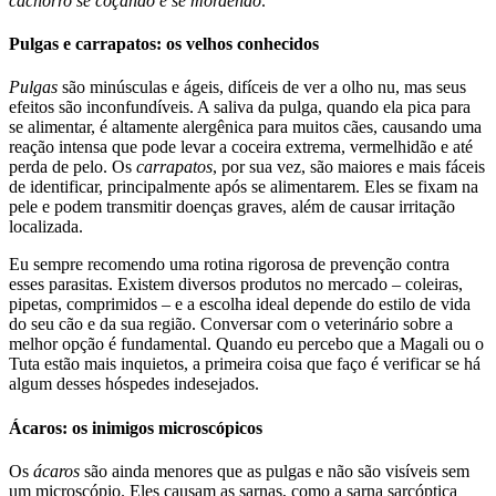
cachorro se coçando e se mordendo
.
Pulgas e carrapatos: os velhos conhecidos
Pulgas
são minúsculas e ágeis, difíceis de ver a olho nu, mas seus
efeitos são inconfundíveis. A saliva da pulga, quando ela pica para
se alimentar, é altamente alergênica para muitos cães, causando uma
reação intensa que pode levar a coceira extrema, vermelhidão e até
perda de pelo. Os
carrapatos
, por sua vez, são maiores e mais fáceis
de identificar, principalmente após se alimentarem. Eles se fixam na
pele e podem transmitir doenças graves, além de causar irritação
localizada.
Eu sempre recomendo uma rotina rigorosa de prevenção contra
esses parasitas. Existem diversos produtos no mercado – coleiras,
pipetas, comprimidos – e a escolha ideal depende do estilo de vida
do seu cão e da sua região. Conversar com o veterinário sobre a
melhor opção é fundamental. Quando eu percebo que a Magali ou o
Tuta estão mais inquietos, a primeira coisa que faço é verificar se há
algum desses hóspedes indesejados.
Ácaros: os inimigos microscópicos
Os
ácaros
são ainda menores que as pulgas e não são visíveis sem
um microscópio. Eles causam as sarnas, como a sarna sarcóptica