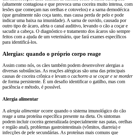
(altamente contagiosa e que provoca uma coceira muito intensa, com
lesões que começam nas orelhas e cotovelos) e a sarna demodécica
(que geralmente não coça tanto, mas causa perda de pelo e pode
indicar uma baixa na imunidade). A sarna de ouvido, causada por
outro tipo de ácaro, afeta o canal auditivo, levando o cão a coçar e
sacudir a cabeça. O diagnóstico e tratamento dos ácaros são sempre
feitos com a ajuda de um veterinário, que fará exames específicos
para identificá-los.
Alergias: quando o próprio corpo reage
Assim como nós, os cães também podem desenvolver alergias a
diversas substâncias. As reações alérgicas são uma das principais
causas de coceira crônica e levam o
cachorro a se coçar e se morder
de forma persistente. É um desafio identificar o gatilho, mas com
paciência e método, é possível.
Alergia alimentar
A
alergia alimentar
ocorre quando o sistema imunológico do cão
reage a uma proteína específica presente na dieta. Os sintomas
podem incluir coceira generalizada (especialmente nas patas, orelhas
e região anal), problemas gastrointestinais (vômitos, diarreia) e
infecções de pele secundárias. As proteínas mais comuns que