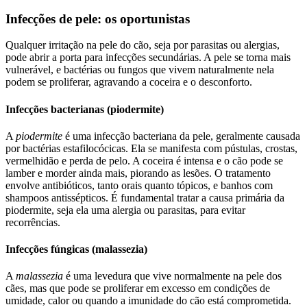
Infecções de pele: os oportunistas
Qualquer irritação na pele do cão, seja por parasitas ou alergias,
pode abrir a porta para infecções secundárias. A pele se torna mais
vulnerável, e bactérias ou fungos que vivem naturalmente nela
podem se proliferar, agravando a coceira e o desconforto.
Infecções bacterianas (piodermite)
A
piodermite
é uma infecção bacteriana da pele, geralmente causada
por bactérias estafilocócicas. Ela se manifesta com pústulas, crostas,
vermelhidão e perda de pelo. A coceira é intensa e o cão pode se
lamber e morder ainda mais, piorando as lesões. O tratamento
envolve antibióticos, tanto orais quanto tópicos, e banhos com
shampoos antissépticos. É fundamental tratar a causa primária da
piodermite, seja ela uma alergia ou parasitas, para evitar
recorrências.
Infecções fúngicas (malassezia)
A
malassezia
é uma levedura que vive normalmente na pele dos
cães, mas que pode se proliferar em excesso em condições de
umidade, calor ou quando a imunidade do cão está comprometida.