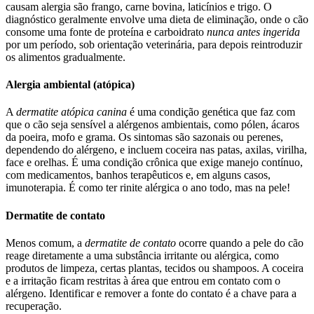
causam alergia são frango, carne bovina, laticínios e trigo. O
diagnóstico geralmente envolve uma dieta de eliminação, onde o cão
consome uma fonte de proteína e carboidrato
nunca antes ingerida
por um período, sob orientação veterinária, para depois reintroduzir
os alimentos gradualmente.
Alergia ambiental (atópica)
A
dermatite atópica canina
é uma condição genética que faz com
que o cão seja sensível a alérgenos ambientais, como pólen, ácaros
da poeira, mofo e grama. Os sintomas são sazonais ou perenes,
dependendo do alérgeno, e incluem coceira nas patas, axilas, virilha,
face e orelhas. É uma condição crônica que exige manejo contínuo,
com medicamentos, banhos terapêuticos e, em alguns casos,
imunoterapia. É como ter rinite alérgica o ano todo, mas na pele!
Dermatite de contato
Menos comum, a
dermatite de contato
ocorre quando a pele do cão
reage diretamente a uma substância irritante ou alérgica, como
produtos de limpeza, certas plantas, tecidos ou shampoos. A coceira
e a irritação ficam restritas à área que entrou em contato com o
alérgeno. Identificar e remover a fonte do contato é a chave para a
recuperação.