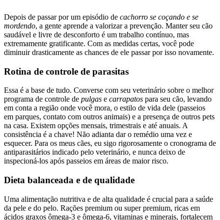
Depois de passar por um episódio de
cachorro se coçando e se
mordendo
, a gente aprende a valorizar a prevenção. Manter seu cão
saudável e livre de desconforto é um trabalho contínuo, mas
extremamente gratificante. Com as medidas certas, você pode
diminuir drasticamente as chances de ele passar por isso novamente.
Rotina de controle de parasitas
Essa é a base de tudo. Converse com seu veterinário sobre o melhor
programa de controle de
pulgas
e
carrapatos
para seu cão, levando
em conta a região onde você mora, o estilo de vida dele (passeios
em parques, contato com outros animais) e a presença de outros pets
na casa. Existem opções mensais, trimestrais e até anuais. A
consistência é a chave! Não adianta dar o remédio uma vez e
esquecer. Para os meus cães, eu sigo rigorosamente o cronograma de
antiparasitários indicado pelo veterinário, e nunca deixo de
inspecioná-los após passeios em áreas de maior risco.
Dieta balanceada e de qualidade
Uma alimentação nutritiva e de alta qualidade é crucial para a saúde
da pele e do pelo. Rações premium ou super premium, ricas em
ácidos graxos ômega-3 e ômega-6, vitaminas e minerais, fortalecem