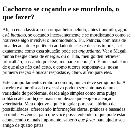
Cachorro se coçando e se mordendo, o
que fazer?
Ah, a cena clássica: seu companheiro peludo, antes tranquilo, agora
está
inquieto
, se coçando incessantemente e se mordiscando como se
houvesse algo invisível o incomodando. Eu, Patricia, com mais de
uma década de experiência ao lado de cães e de seus tutores, sei
exatamente como essa situação pode ser
angustiante
. Ver a Magali,
minha beagle cheia de energia, ou o Tuta, meu golden retriever
brincalhão, passando por isso, me parte o coração. É um sinal claro
de que algo não está certo, e como tutores responsáveis, nossa
primeira reação é buscar respostas e, claro, alívio para eles.
Este comportamento, embora comum, nunca deve ser ignorado. A
coceira e a mordiscada excessiva podem ser sintomas de uma
variedade de problemas, desde algo simples como uma pulga
solitária até condições mais complexas que exigem atenção
veterinária. Meu objetivo aqui é te guiar por esse labirinto de
possibilidades, oferecendo informações claras, práticas e baseadas
na minha vivência, para que você possa entender o que pode estar
acontecendo e, mais importante, saber
o que fazer
para ajudar seu
amigo de quatro patas.