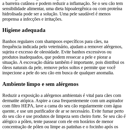
a barreira cutânea e podem reduzir a inflamação. Se o seu cão tem
sensibilidade alimentar, uma dieta hipoalergênica ou com proteína
hidrolisada pode ser a solução. Uma pele saudável é menos
propensa a infecções e irritações.
Higiene adequada
Banhos regulares com shampoos específicos para cães, na
frequência indicada pelo veterinário, ajudam a remover alérgenos,
sujeira e excesso de oleosidade. Evite banhos excessivos ou
produtos inadequados, que podem ressecar a pele e piorar a
situação. A escovação diária também é importante, pois distribui os
óleos naturais da pele, remove pelos soltos e permite que você
inspecione a pele do seu cão em busca de qualquer anomalia.
Ambiente limpo e sem alérgenos
Reduzir a exposição a alérgenos ambientais é vital para cães com
dermatite atópica. Aspire a casa frequentemente com um aspirador
com filtro HEPA, lave a cama do seu cão regularmente com água
quente, e use um purificador de ar se necessário. Evite fumar perto
do seu cão e use produtos de limpeza sem cheiro forte. Se seu cão é
alérgico a pólen, tente passear com ele em horários de menor
concentração de pólen ou limpe as patinhas e o focinho após os