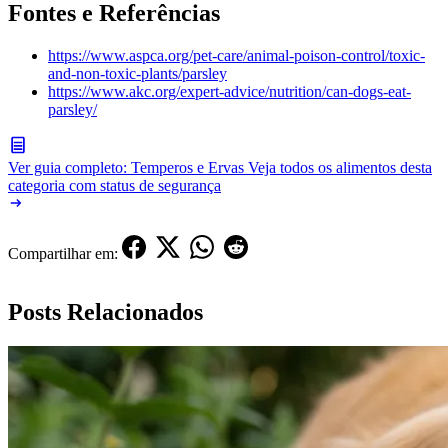
Fontes e Referências
https://www.aspca.org/pet-care/animal-poison-control/toxic-
and-non-toxic-plants/parsley
https://www.akc.org/expert-advice/nutrition/can-dogs-eat-
parsley/
Ver guia completo: Temperos e Ervas
Veja todos os alimentos desta
categoria com status de segurança
Compartilhar em:
Posts Relacionados