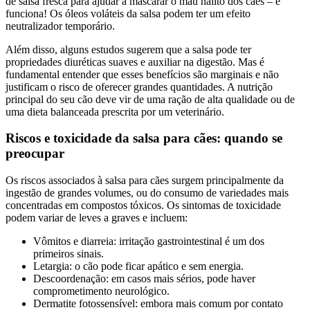
de salsa fresca para ajudar a mascarar o mau hálito dos cães – e
funciona! Os óleos voláteis da salsa podem ter um efeito
neutralizador temporário.
Além disso, alguns estudos sugerem que a salsa pode ter
propriedades diuréticas suaves e auxiliar na digestão. Mas é
fundamental entender que esses benefícios são marginais e não
justificam o risco de oferecer grandes quantidades. A nutrição
principal do seu cão deve vir de uma ração de alta qualidade ou de
uma dieta balanceada prescrita por um veterinário.
Riscos e toxicidade da salsa para cães: quando se
preocupar
Os riscos associados à salsa para cães surgem principalmente da
ingestão de grandes volumes, ou do consumo de variedades mais
concentradas em compostos tóxicos. Os sintomas de toxicidade
podem variar de leves a graves e incluem:
Vômitos e diarreia: irritação gastrointestinal é um dos
primeiros sinais.
Letargia: o cão pode ficar apático e sem energia.
Descoordenação: em casos mais sérios, pode haver
comprometimento neurológico.
Dermatite fotossensível: embora mais comum por contato