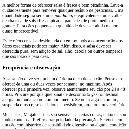
A melhor forma de oferecer salsa é fresca e bem picadinha. Lave-a
cuidadosamente para remover qualquer resíduo de pesticidas. Uma
quantidade segura seria uma
pitadinha
, o equivalente a uma colher
de chá rasa de salsa fresca picada, para cães de porte médio a
grande. Para cães pequenos, a quantidade deve ser ainda menor,
quase imperceptível.
Evite oferecer salsa desidratada ou em pó, pois a concentração dos
óleos essenciais pode ser maior. Além disso, a salsa deve ser
oferecida pura, sem adição de sal, alho, cebola ou outros temperos
que são tóxicos para cães.
Frequência e observação
A salsa não deve ser um item diário na dieta do seu cão. Pense em
oferecê-la uma ou duas vezes por semana, no máximo. Após
oferecer pela primeira vez, observe atentamente seu cão por 24 a 48
horas. Procure por qualquer sinal de desconforto gastrointestinal,
alergia ou mudança no comportamento. Se notar algo incomum,
suspenda o uso e, se os sintomas persistirem, procure um veterinário.
Meus cães, Magali e Tuta, são sensíveis a certas coisas, então eu sou
muito cautelosa. Prefiro errar pelo lado da precaução. Se você tem
um cão com histórico de sensibilidade digestiva ou alguma condição