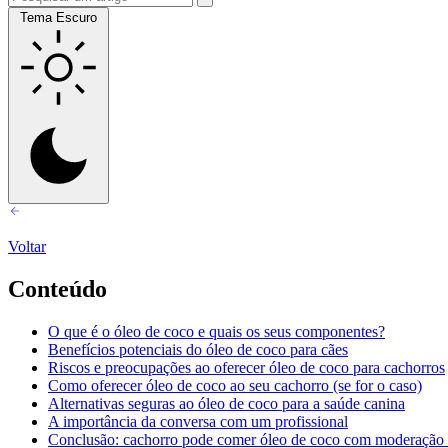
Tema Escuro
Voltar
Conteúdo
O que é o óleo de coco e quais os seus componentes?
Benefícios potenciais do óleo de coco para cães
Riscos e preocupações ao oferecer óleo de coco para cachorros
Como oferecer óleo de coco ao seu cachorro (se for o caso)
Alternativas seguras ao óleo de coco para a saúde canina
A importância da conversa com um profissional
Conclusão: cachorro pode comer óleo de coco com moderação 