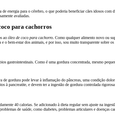
de energia para o cérebro, o que poderia beneficiar cães idosos com d
samente avaliadas.
 coco para cachorros
os ao
óleo de coco para cachorro
. Como qualquer alimento novo ou suple
e o bem-estar dos animais, e por isso, sou muito transparente sobre os 
rbios gastrointestinais. Como é uma gordura concentrada, mesmo peque
.
iva de gordura pode levar à inflamação do pâncreas, uma condição dolor
tos à pancreatite, e devem ter a ingestão de gordura controlada rigoros
mente 40 calorias. Se adicionado à dieta regular sem ajuste na ingestã
 problemas de saúde, como diabetes, problemas articulares e doenças ca