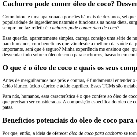
Cachorro pode comer óleo de coco? Desven
Como tutora e uma apaixonada por cães há mais de dez anos, sei que 
popularidade de ingredientes naturais e funcionais na nossa dieta, 
sempre me faz refletir é:
cachorro pode comer óleo de coco
?
Essa questão, aparentemente simples, carrega consigo uma série de n
para humanos, com benefícios que vão desde a melhora da saúde da pe
importante, será que é seguro? Minha experiência me ensinou que, qua
desvendar tudo sobre o óleo de coco para cachorros, baseado em conh
O que é o óleo de coco e quais os seus com
Antes de mergulharmos nos prós e contras, é fundamental entender o
ácido láurico, ácido cáprico e ácido caprílico. Esses TCMs são metab
Para nós, humanos, essa característica é o que confere ao óleo de coc
que precisam ser consideradas. A composição específica do óleo de co
patas.
Benefícios potenciais do óleo de coco para 
Por que, então, a ideia de oferecer
óleo de coco para cachorro
se torn