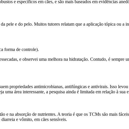
robustos e específicos em cães, e são mais baseados em evidências ane
a pele e do pelo. Muitos tutores relatam que a aplicação tópica ou a i
ca forma de controle).
ressecadas, e observei uma melhora na hidratação. Contudo, é sempre
uem propriedades antimicrobianas, antifúngicas e antivirais. Isso levo
a uma área interessante, a pesquisa ainda é limitada em relação à sua e
o e na absorção de nutrientes. A teoria é que os TCMs são mais fáceis 
diarreia e vômito, em cães sensíveis.