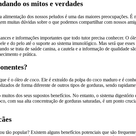
dando os mitos e verdades
a alimentação dos nossos peludos é uma das maiores preocupações. É n
surgem muitas dúvidas sobre o que podemos compartilhar com nossos am
uances e informações importantes que todo tutor precisa conhecer. O
ól
le e do pelo até o suporte ao sistema imunológico. Mas será que esse
ndo se trata de saúde canina, a cautela e a informação de qualidade são
ecimento e prática.
ponentes?
 que é o
óleo de coco
. Ele é extraído da polpa do coco maduro e é con
olizados de forma diferente de outros tipos de gorduras, sendo rapidame
o muitos dos seus supostos benefícios. No entanto, o sistema digestório 
co, com sua alta concentração de gorduras saturadas, é um ponto crucia
cães
ou tão popular? Existem alguns benefícios potenciais que são frequente