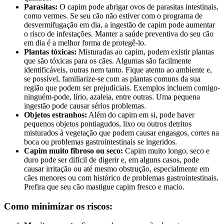
Parasitas:
O capim pode abrigar ovos de parasitas intestinais,
como vermes. Se seu cão não estiver com o programa de
desvermifugação em dia, a ingestão de capim pode aumentar
o risco de infestações. Manter a saúde preventiva do seu cão
em dia é a melhor forma de protegê-lo.
Plantas tóxicas:
Misturadas ao capim, podem existir plantas
que são tóxicas para os cães. Algumas são facilmente
identificáveis, outras nem tanto. Fique atento ao ambiente e,
se possível, familiarize-se com as plantas comuns da sua
região que podem ser prejudiciais. Exemplos incluem comigo-
ninguém-pode, lírio, azaleia, entre outras. Uma pequena
ingestão pode causar sérios problemas.
Objetos estranhos:
Além do capim em si, pode haver
pequenos objetos pontiagudos, lixo ou outros detritos
misturados à vegetação que podem causar engasgos, cortes na
boca ou problemas gastrointestinais se ingeridos.
Capim muito fibroso ou seco:
Capim muito longo, seco e
duro pode ser difícil de digerir e, em alguns casos, pode
causar irritação ou até mesmo obstrução, especialmente em
cães menores ou com histórico de problemas gastrointestinais.
Prefira que seu cão mastigue capim fresco e macio.
Como minimizar os riscos: