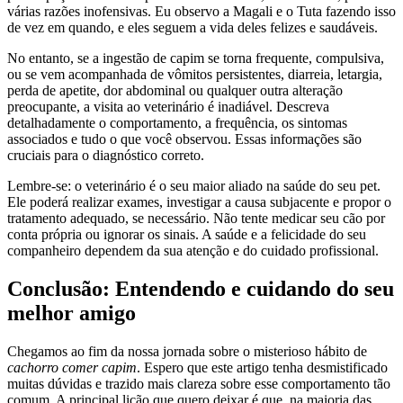
várias razões inofensivas. Eu observo a Magali e o Tuta fazendo isso
de vez em quando, e eles seguem a vida deles felizes e saudáveis.
No entanto, se a ingestão de capim se torna frequente, compulsiva,
ou se vem acompanhada de vômitos persistentes, diarreia, letargia,
perda de apetite, dor abdominal ou qualquer outra alteração
preocupante, a visita ao veterinário é inadiável. Descreva
detalhadamente o comportamento, a frequência, os sintomas
associados e tudo o que você observou. Essas informações são
cruciais para o diagnóstico correto.
Lembre-se: o veterinário é o seu maior aliado na saúde do seu pet.
Ele poderá realizar exames, investigar a causa subjacente e propor o
tratamento adequado, se necessário. Não tente medicar seu cão por
conta própria ou ignorar os sinais. A saúde e a felicidade do seu
companheiro dependem da sua atenção e do cuidado profissional.
Conclusão: Entendendo e cuidando do seu
melhor amigo
Chegamos ao fim da nossa jornada sobre o misterioso hábito de
cachorro comer capim
. Espero que este artigo tenha desmistificado
muitas dúvidas e trazido mais clareza sobre esse comportamento tão
comum. A principal lição que quero deixar é que, na maioria das