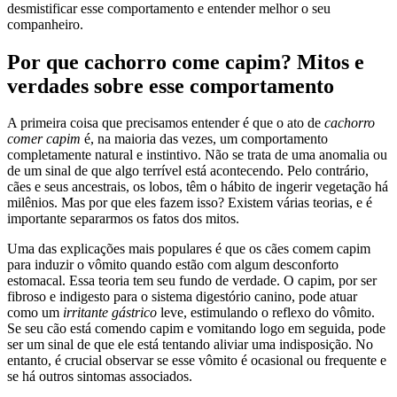
desmistificar esse comportamento e entender melhor o seu
companheiro.
Por que cachorro come capim? Mitos e
verdades sobre esse comportamento
A primeira coisa que precisamos entender é que o ato de
cachorro
comer capim
é, na maioria das vezes, um comportamento
completamente natural e instintivo. Não se trata de uma anomalia ou
de um sinal de que algo terrível está acontecendo. Pelo contrário,
cães e seus ancestrais, os lobos, têm o hábito de ingerir vegetação há
milênios. Mas por que eles fazem isso? Existem várias teorias, e é
importante separarmos os fatos dos mitos.
Uma das explicações mais populares é que os cães comem capim
para induzir o vômito quando estão com algum desconforto
estomacal. Essa teoria tem seu fundo de verdade. O capim, por ser
fibroso e indigesto para o sistema digestório canino, pode atuar
como um
irritante gástrico
leve, estimulando o reflexo do vômito.
Se seu cão está comendo capim e vomitando logo em seguida, pode
ser um sinal de que ele está tentando aliviar uma indisposição. No
entanto, é crucial observar se esse vômito é ocasional ou frequente e
se há outros sintomas associados.