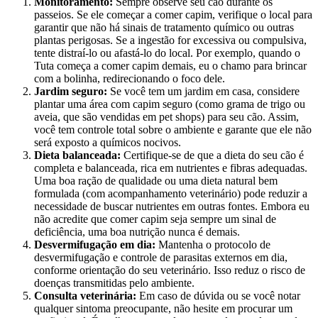
Monitoramento:
Sempre observe seu cão durante os
passeios. Se ele começar a comer capim, verifique o local para
garantir que não há sinais de tratamento químico ou outras
plantas perigosas. Se a ingestão for excessiva ou compulsiva,
tente distraí-lo ou afastá-lo do local. Por exemplo, quando o
Tuta começa a comer capim demais, eu o chamo para brincar
com a bolinha, redirecionando o foco dele.
Jardim seguro:
Se você tem um jardim em casa, considere
plantar uma área com capim seguro (como grama de trigo ou
aveia, que são vendidas em pet shops) para seu cão. Assim,
você tem controle total sobre o ambiente e garante que ele não
será exposto a químicos nocivos.
Dieta balanceada:
Certifique-se de que a dieta do seu cão é
completa e balanceada, rica em nutrientes e fibras adequadas.
Uma boa ração de qualidade ou uma dieta natural bem
formulada (com acompanhamento veterinário) pode reduzir a
necessidade de buscar nutrientes em outras fontes. Embora eu
não acredite que comer capim seja sempre um sinal de
deficiência, uma boa nutrição nunca é demais.
Desvermifugação em dia:
Mantenha o protocolo de
desvermifugação e controle de parasitas externos em dia,
conforme orientação do seu veterinário. Isso reduz o risco de
doenças transmitidas pelo ambiente.
Consulta veterinária:
Em caso de dúvida ou se você notar
qualquer sintoma preocupante, não hesite em procurar um