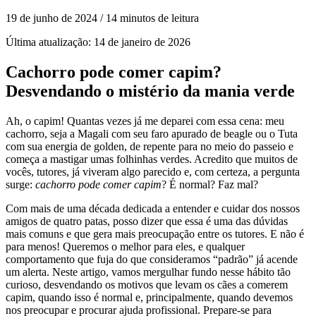
19 de junho de 2024
/ 14 minutos de leitura
Última atualização:
14 de janeiro de 2026
Cachorro pode comer capim?
Desvendando o mistério da mania verde
Ah, o capim! Quantas vezes já me deparei com essa cena: meu
cachorro, seja a Magali com seu faro apurado de beagle ou o Tuta
com sua energia de golden, de repente para no meio do passeio e
começa a mastigar umas folhinhas verdes. Acredito que muitos de
vocês, tutores, já viveram algo parecido e, com certeza, a pergunta
surge:
cachorro pode comer capim
? É normal? Faz mal?
Com mais de uma década dedicada a entender e cuidar dos nossos
amigos de quatro patas, posso dizer que essa é uma das dúvidas
mais comuns e que gera mais preocupação entre os tutores. E não é
para menos! Queremos o melhor para eles, e qualquer
comportamento que fuja do que consideramos “padrão” já acende
um alerta. Neste artigo, vamos mergulhar fundo nesse hábito tão
curioso, desvendando os motivos que levam os cães a comerem
capim, quando isso é normal e, principalmente, quando devemos
nos preocupar e procurar ajuda profissional. Prepare-se para