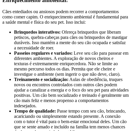
Enriquecimento ambiental:
Cães entediados ou ansiosos podem recorrer a comportamentos
como comer capim. O enriquecimento ambiental é fundamental para
a saúde mental e física do seu pet. Isso inclui:
Brinquedos interativos:
Ofereça brinquedos que liberam
petiscos, quebra-cabeças para cães ou brinquedos de mastigar
duráveis. Isso mantém a mente do seu cão ocupada e satisfaz
a necessidade de roer.
Passeios regulares e variados:
Leve seu cão para passear em
diferentes ambientes. A exploração de novos cheiros e
texturas é extremamente enriquecedora. Não se limite ao
mesmo percurso todos os dias. Permita que ele cheire e
investigue o ambiente (sem ingerir o que não deve, claro).
Treinamento e socialização:
Aulas de obediência, truques
novos ou encontros controlados com outros cães podem
ajudar a canalizar a energia e o foco do seu pet para atividades
positivas. Um cão bem socializado e treinado é geralmente um
cão mais feliz e menos propenso a comportamentos
indesejados.
Tempo de qualidade:
Passe tempo com seu cão, brincando,
acariciando ou simplesmente estando presente. A conexão
com o tutor é vital para o bem-estar emocional deles. Um cão
que se sente amado e incluído na família tem menos chances