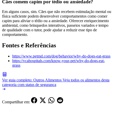
Cães comem capim por tédio ou ansiedade?
Em alguns casos, sim. Cães que não recebem estimulação mental ou
física suficiente podem desenvolver comportamentos como comer
capim para aliviar o tédio ou a ansiedade. Oferecer enriquecimento
ambiental, como brinquedos interativos, passeios variados e tempo
de qualidade com o tutor, pode ajudar a reduzir esse tipo de
comportamento.
Fontes e Referências
https://www.petmd.com/dog/behavior/why-do-dogs-eat-grass
https://vcahospitals.com/know-your-pet/why-do-dogs-eat-
grass
Ver guia completo: Outros Alimentos
Veja todos os alimentos desta
categoria com status de segurança
Compartilhar em: