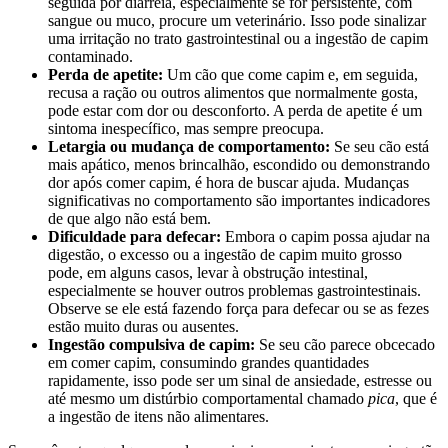
seguida por diarreia, especialmente se for persistente, com
sangue ou muco, procure um veterinário. Isso pode sinalizar
uma irritação no trato gastrointestinal ou a ingestão de capim
contaminado.
Perda de apetite:
Um cão que come capim e, em seguida,
recusa a ração ou outros alimentos que normalmente gosta,
pode estar com dor ou desconforto. A perda de apetite é um
sintoma inespecífico, mas sempre preocupa.
Letargia ou mudança de comportamento:
Se seu cão está
mais apático, menos brincalhão, escondido ou demonstrando
dor após comer capim, é hora de buscar ajuda. Mudanças
significativas no comportamento são importantes indicadores
de que algo não está bem.
Dificuldade para defecar:
Embora o capim possa ajudar na
digestão, o excesso ou a ingestão de capim muito grosso
pode, em alguns casos, levar à obstrução intestinal,
especialmente se houver outros problemas gastrointestinais.
Observe se ele está fazendo força para defecar ou se as fezes
estão muito duras ou ausentes.
Ingestão compulsiva de capim:
Se seu cão parece obcecado
em comer capim, consumindo grandes quantidades
rapidamente, isso pode ser um sinal de ansiedade, estresse ou
até mesmo um distúrbio comportamental chamado
pica
, que é
a ingestão de itens não alimentares.