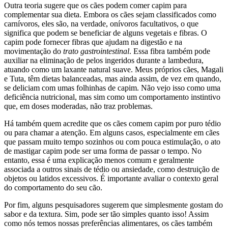
Outra teoria sugere que os cães podem comer capim para
complementar sua dieta. Embora os cães sejam classificados como
carnívoros, eles são, na verdade, onívoros facultativos, o que
significa que podem se beneficiar de alguns vegetais e fibras. O
capim pode fornecer fibras que ajudam na digestão e na
movimentação do
trato gastrointestinal
. Essa fibra também pode
auxiliar na eliminação de pelos ingeridos durante a lambedura,
atuando como um laxante natural suave. Meus próprios cães, Magali
e Tuta, têm dietas balanceadas, mas ainda assim, de vez em quando,
se deliciam com umas folhinhas de capim. Não vejo isso como uma
deficiência nutricional, mas sim como um comportamento instintivo
que, em doses moderadas, não traz problemas.
Há também quem acredite que os cães comem capim por puro tédio
ou para chamar a atenção. Em alguns casos, especialmente em cães
que passam muito tempo sozinhos ou com pouca estimulação, o ato
de mastigar capim pode ser uma forma de passar o tempo. No
entanto, essa é uma explicação menos comum e geralmente
associada a outros sinais de tédio ou ansiedade, como destruição de
objetos ou latidos excessivos. É importante avaliar o contexto geral
do comportamento do seu cão.
Por fim, alguns pesquisadores sugerem que simplesmente gostam do
sabor e da textura. Sim, pode ser tão simples quanto isso! Assim
como nós temos nossas preferências alimentares, os cães também