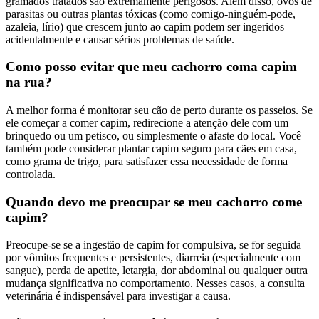
gramados tratados são extremamente perigosos. Além disso, ovos de
parasitas ou outras plantas tóxicas (como comigo-ninguém-pode,
azaleia, lírio) que crescem junto ao capim podem ser ingeridos
acidentalmente e causar sérios problemas de saúde.
Como posso evitar que meu cachorro coma capim
na rua?
A melhor forma é monitorar seu cão de perto durante os passeios. Se
ele começar a comer capim, redirecione a atenção dele com um
brinquedo ou um petisco, ou simplesmente o afaste do local. Você
também pode considerar plantar capim seguro para cães em casa,
como grama de trigo, para satisfazer essa necessidade de forma
controlada.
Quando devo me preocupar se meu cachorro come
capim?
Preocupe-se se a ingestão de capim for compulsiva, se for seguida
por vômitos frequentes e persistentes, diarreia (especialmente com
sangue), perda de apetite, letargia, dor abdominal ou qualquer outra
mudança significativa no comportamento. Nesses casos, a consulta
veterinária é indispensável para investigar a causa.