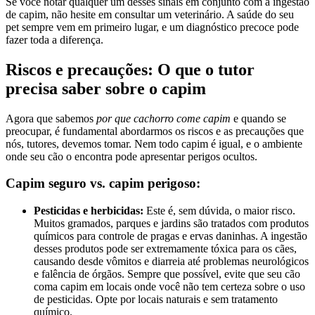
Se você notar qualquer um desses sinais em conjunto com a ingestão
de capim, não hesite em consultar um veterinário. A saúde do seu
pet sempre vem em primeiro lugar, e um diagnóstico precoce pode
fazer toda a diferença.
Riscos e precauções: O que o tutor
precisa saber sobre o capim
Agora que sabemos
por que cachorro come capim
e quando se
preocupar, é fundamental abordarmos os riscos e as precauções que
nós, tutores, devemos tomar. Nem todo capim é igual, e o ambiente
onde seu cão o encontra pode apresentar perigos ocultos.
Capim seguro vs. capim perigoso:
Pesticidas e herbicidas:
Este é, sem dúvida, o maior risco.
Muitos gramados, parques e jardins são tratados com produtos
químicos para controle de pragas e ervas daninhas. A ingestão
desses produtos pode ser extremamente tóxica para os cães,
causando desde vômitos e diarreia até problemas neurológicos
e falência de órgãos. Sempre que possível, evite que seu cão
coma capim em locais onde você não tem certeza sobre o uso
de pesticidas. Opte por locais naturais e sem tratamento
químico.